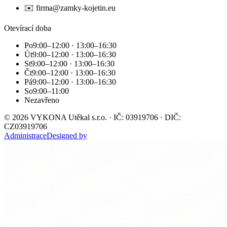
✉️ firma@zamky-kojetin.eu
Otevírací doba
Po
9:00–12:00 · 13:00–16:30
Út
9:00–12:00 · 13:00–16:30
St
9:00–12:00 · 13:00–16:30
Čt
9:00–12:00 · 13:00–16:30
Pá
9:00–12:00 · 13:00–16:30
So
9:00–11:00
Ne
zavřeno
©
2026
VYKONA Utěkal s.r.o. · IČ: 03919706 · DIČ:
CZ03919706
Administrace
Designed by