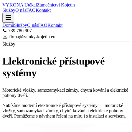
VYKONA Utěkal
Zámečnictví Kojetín
Služby
O nás
FAQ
Kontakt
Domů
Služby
O nás
FAQ
Kontakt
📞 739 786 907
✉️ firma@zamky-kojetin.eu
Služby
Elektronické přístupové
systémy
Motorické vložky, samozamykací zámky, chytrá kování a elektrické
pohony dveří.
Nabízíme moderní elektronické přístupové systémy — motorické
vložky, samozamykací zámky, chytrá kování a elektrické pohony
dveří. Pomůžeme s návrhem řešení na míru i s instalací a servisem.