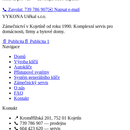
📞 Zavolat: 739 786 907
✉️ Napsat e-mail
VYKONA Utěkal s.r.o.
Zámečnictví v Kojetíně od roku 1990. Komplexní servis pro
domácnosti, firmy a bytové domy.
📄 Publicita
📄 Publicita 1
Navigace
Domů
Výroba klíčů
Autoklíče
Přístupové systémy
Systém generálního klíče
Zámečnický servis
O nás
FAQ
Kontakt
Kontakt
📍 Kroměřížská 201, 752 01 Kojetín
📞 739 786 907 — prodejna
📞 604 423 620 — servis